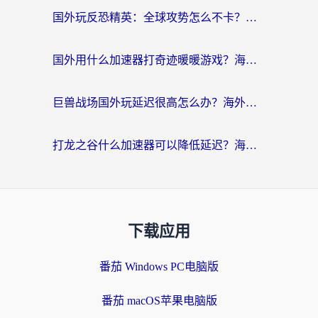
国外玩反恐精英：全球攻势怎么不卡？老玩家亲测的加速器选择指南
国外用什么加速器打奇迹暖暖游戏？海外党国服手游畅玩全攻略（附3款热门游戏实测）
巨兽战场国外玩延迟很高怎么办？海外党亲测的国服游戏加速解决方案
打龙之谷什么加速器可以降低延迟？海外玩家亲测有效的国服加速指南
下载应用
番茄 Windows PC电脑版
番茄 macOS苹果电脑版