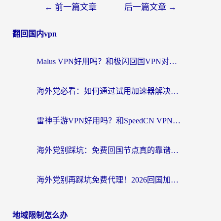
←
前一篇文章
后一篇文章
→
翻回国内vpn
Malus VPN好用吗？和极闪回国VPN对比哪个回国效果更好？海外党亲测3款加速器+避坑指南
海外党必看：如何通过试用加速器解决国内APP地区限制？附2026最新对比测评
雷神手游VPN好用吗？和SpeedCN VPN对比哪个回国效果更好？海外党亲测3款加速器+避坑指南
海外党别踩坑：免费回国节点真的靠谱吗？教你选对加速器无缝访问国内资源
海外党别再踩坑免费代理！2026回国加速器全攻略：从选线到避坑，无缝访问国内资源
地域限制怎么办