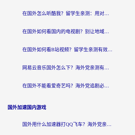
在国外怎么听酷我？留学生亲测：用对加速器就能畅听国内音乐听书
在国外如何看国内的电视剧？别让地域限制成为追剧路上的绊脚石
在国外如何看B站视频？留学生亲测有效的回国加速器选择指南
网易云音乐国外怎么下？海外党亲测有效的回国加速器指南
在国外不能看爱奇艺吗？海外党追剧必看的回国加速器选择指南
国外加速国内游戏
国外用什么加速器打QQ飞车？海外党亲测有效的国服游戏加速指南