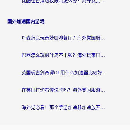
优酷在香港版权限制怎么办？海外党亲测有效的追剧加速方案
国外加速国内游戏
丹麦怎么玩奇妙咖啡餐厅？海外党国服游戏加速全攻略（附灌篮高手元气骑士实测）
巴西怎么玩枫叶岛不卡顿？海外玩家国服游戏加速器终极指南（含战双野兽领主提速秘籍）
英国玩古剑奇谭OL用什么加速器比较好？留学生亲测有效的国服游戏加速指南
在英国打炉石传说卡吗？海外党国服游戏不卡顿的终极指南
海外党必看！那个手游加速器加速放开那三国3最好？一篇解决国服游戏卡顿难题