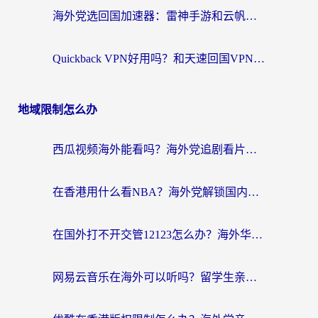
海外党选回国加速器：雷神手游和云帆哪个好？附3组对比+避坑指南
Quickback VPN好用吗？和天速回国VPN对比哪个回国效果更好？海外党必看的真实体验指南
地域限制怎么办
西瓜视频海外能看吗？海外党追剧看片的终极解决方案来了
在香港用什么看NBA？海外党解锁国内体育直播的终极攻略
在国外打不开交管12123怎么办？海外华人必看的回国加速全攻略
网易云音乐在海外可以听吗？留学生亲测有效的回国加速方案