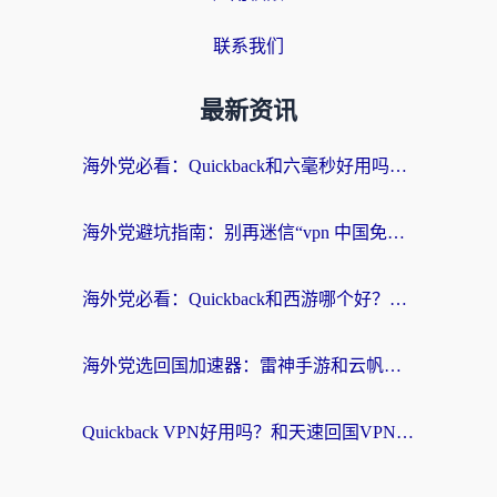
联系我们
最新资讯
海外党必看：Quickback和六毫秒好用吗？3步选对回国加速器，无缝刷国内剧玩游戏
海外党避坑指南：别再迷信“vpn 中国免费”，选对回国加速器才能无缝刷国内资源
海外党必看：Quickback和西游哪个好？3个维度教你选对回国加速器
海外党选回国加速器：雷神手游和云帆哪个好？附3组对比+避坑指南
Quickback VPN好用吗？和天速回国VPN对比哪个回国效果更好？海外党必看的真实体验指南