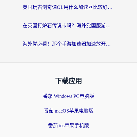
英国玩古剑奇谭OL用什么加速器比较好？留学生亲测有效的国服游戏加速指南
在英国打炉石传说卡吗？海外党国服游戏不卡顿的终极指南
海外党必看！那个手游加速器加速放开那三国3最好？一篇解决国服游戏卡顿难题
下载应用
番茄 Windows PC电脑版
番茄 macOS苹果电脑版
番茄 ios苹果手机版