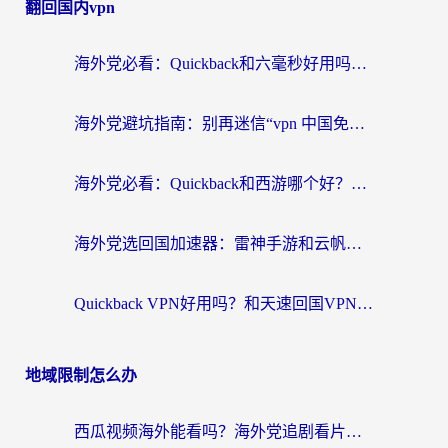
翻回国内vpn
海外党必看：Quickback和六毫秒好用吗？3步选对回国加速器，无缝刷国内剧玩游戏
海外党避坑指南：别再迷信“vpn 中国免费”，选对回国加速器才能无缝刷国内资源
海外党必看：Quickback和西游哪个好？3个维度教你选对回国加速器
海外党选回国加速器：雷神手游和云帆哪个好？附3组对比+避坑指南
Quickback VPN好用吗？和天速回国VPN对比哪个回国效果更好？海外党必看的真实体验指南
地域限制怎么办
西瓜视频海外能看吗？海外党追剧看片的终极解决方案来了