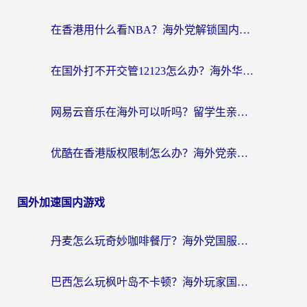
在香港用什么看NBA？海外党解锁国内体育直播的终极攻略
在国外打不开交管12123怎么办？海外华人必看的回国加速全攻略
网易云音乐在海外可以听吗？留学生亲测有效的回国加速方案
优酷在香港版权限制怎么办？海外党亲测有效的追剧加速方案
国外加速国内游戏
丹麦怎么玩奇妙咖啡餐厅？海外党国服游戏加速全攻略（附灌篮高手元气骑士实测）
巴西怎么玩枫叶岛不卡顿？海外玩家国服游戏加速器终极指南（含战双野兽领主提速秘籍）