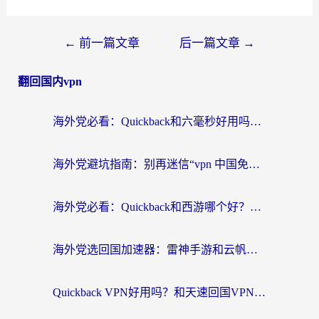
←
前一篇文章
后一篇文章
→
翻回国内vpn
海外党必看：Quickback和六毫秒好用吗？3步选对回国加速器，无缝刷国内剧玩游戏
海外党避坑指南：别再迷信“vpn 中国免费”，选对回国加速器才能无缝刷国内资源
海外党必看：Quickback和西游哪个好？3个维度教你选对回国加速器
海外党选回国加速器：雷神手游和云帆哪个好？附3组对比+避坑指南
Quickback VPN好用吗？和天速回国VPN对比哪个回国效果更好？海外党必看的真实体验指南