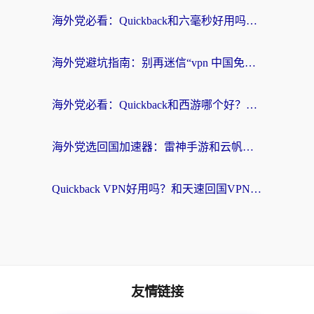
海外党必看：Quickback和六毫秒好用吗？3步选对回国加速器，无缝刷国内剧玩游戏
海外党避坑指南：别再迷信“vpn 中国免费”，选对回国加速器才能无缝刷国内资源
海外党必看：Quickback和西游哪个好？3个维度教你选对回国加速器
海外党选回国加速器：雷神手游和云帆哪个好？附3组对比+避坑指南
Quickback VPN好用吗？和天速回国VPN对比哪个回国效果更好？海外党必看的真实体验指南
友情链接