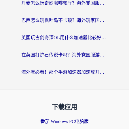
丹麦怎么玩奇妙咖啡餐厅？海外党国服游戏加速全攻略（附灌篮高手元气骑士实测）
巴西怎么玩枫叶岛不卡顿？海外玩家国服游戏加速器终极指南（含战双野兽领主提速秘籍）
英国玩古剑奇谭OL用什么加速器比较好？留学生亲测有效的国服游戏加速指南
在英国打炉石传说卡吗？海外党国服游戏不卡顿的终极指南
海外党必看！那个手游加速器加速放开那三国3最好？一篇解决国服游戏卡顿难题
下载应用
番茄 Windows PC电脑版