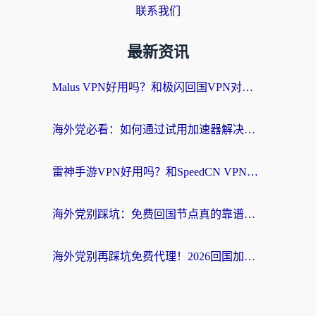
联系我们
最新资讯
Malus VPN好用吗？和极闪回国VPN对比哪个回国效果更好？海外党亲测3款加速器+避坑指南
海外党必看：如何通过试用加速器解决国内APP地区限制？附2026最新对比测评
雷神手游VPN好用吗？和SpeedCN VPN对比哪个回国效果更好？海外党亲测3款加速器+避坑指南
海外党别踩坑：免费回国节点真的靠谱吗？教你选对加速器无缝访问国内资源
海外党别再踩坑免费代理！2026回国加速器全攻略：从选线到避坑，无缝访问国内资源