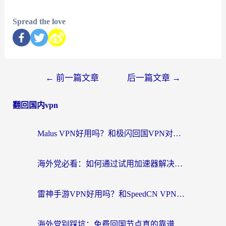
Spread the love
←
前一篇文章
后一篇文章
→
翻回国内vpn
Malus VPN好用吗？和极闪回国VPN对比哪个回国效果更好？海外党亲测3款加速器+避坑指南
海外党必看：如何通过试用加速器解决国内APP地区限制？附2026最新对比测评
雷神手游VPN好用吗？和SpeedCN VPN对比哪个回国效果更好？海外党亲测3款加速器+避坑指南
海外党别踩坑：免费回国节点真的靠谱吗？教你选对加速器无缝访问国内资源