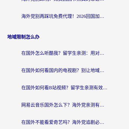
海外党别再踩坑免费代理！2026回国加速器全攻略：从选线到避坑，无缝访问国内资源
地域限制怎么办
在国外怎么听酷我？留学生亲测：用对加速器就能畅听国内音乐听书
在国外如何看国内的电视剧？别让地域限制成为追剧路上的绊脚石
在国外如何看B站视频？留学生亲测有效的回国加速器选择指南
网易云音乐国外怎么下？海外党亲测有效的回国加速器指南
在国外不能看爱奇艺吗？海外党追剧必看的回国加速器选择指南