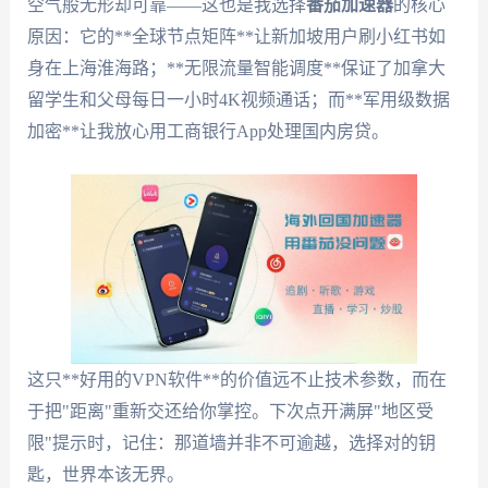
空气般无形却可靠——这也是我选择
番茄加速器
的核心
原因：它的**全球节点矩阵**让新加坡用户刷小红书如
身在上海淮海路；**无限流量智能调度**保证了加拿大
留学生和父母每日一小时4K视频通话；而**军用级数据
加密**让我放心用工商银行App处理国内房贷。
这只**好用的VPN软件**的价值远不止技术参数，而在
于把"距离"重新交还给你掌控。下次点开满屏"地区受
限"提示时，记住：那道墙并非不可逾越，选择对的钥
匙，世界本该无界。