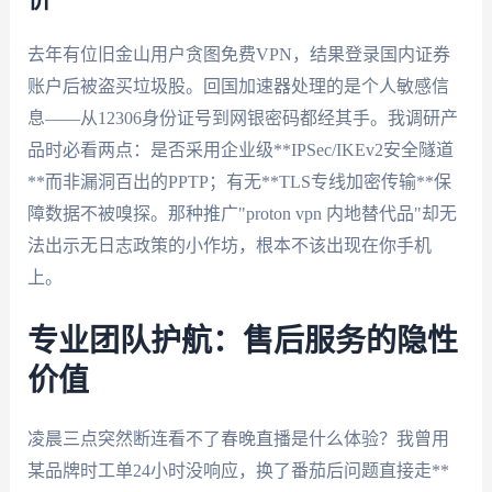
价
去年有位旧金山用户贪图免费VPN，结果登录国内证券
账户后被盗买垃圾股。回国加速器处理的是个人敏感信
息——从12306身份证号到网银密码都经其手。我调研产
品时必看两点：是否采用企业级**IPSec/IKEv2安全隧道
**而非漏洞百出的PPTP；有无**TLS专线加密传输**保
障数据不被嗅探。那种推广"proton vpn 内地替代品"却无
法出示无日志政策的小作坊，根本不该出现在你手机
上。
专业团队护航：售后服务的隐性
价值
凌晨三点突然断连看不了春晚直播是什么体验？我曾用
某品牌时工单24小时没响应，换了番茄后问题直接走**