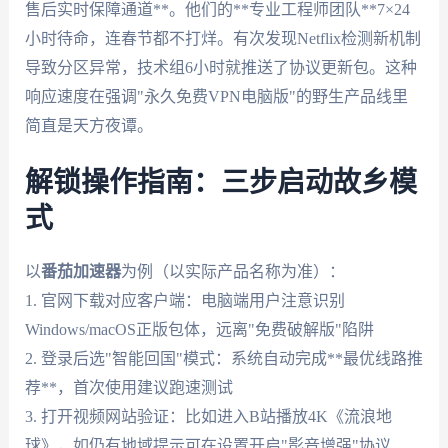
售后实时保障通道**。他们的**专业工程师团队**7×24
小时待命，连春节都不打烊。有次发现Netflix检测新机制
导致分区异常，技术组6小时就推送了协议更新包。这种
响应速度在强调"永久免费VPN电脑版"的野生产品线里
简直是天方夜谭。
解锁操作指南：三步启动故乡模
式
以
番茄加速器
为例（以实际产品名称为准）：
1. 官网下载对应客户端：电脑端用户注意识别
Windows/macOS正版包体，远离"免费破解版"陷阱
2. 登录后选"智能回国"模式：系统自动完成**最优线路推
荐**，首次使用建议跑速测试
3. 打开视频网站验证：比如进入B站播放4K《流浪地
球》，如仍有地域提示可在设置开启"影音增强"协议