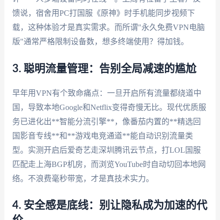
馈说，宿舍用PC打国服《原神》时手机能同步视频下
载，这种体验才是真实需求。而所谓"永久免费VPN电脑
版"通常严格限制设备数，想多终端使用？得加钱。
3. 聪明流量管理：告别全局减速的尴尬
早年用VPN有个致命痛点：一旦开启所有流量都绕道中
国，导致本地Google和Netflix变得奇慢无比。现代优质服
务已进化出**智能分流引擎**，像番茄内置的**精选回
国影音专线**和**游戏电竞通道**能自动识别流量类
型。实测开启后爱奇艺走深圳腾讯云节点，打LOL国服
匹配走上海BGP机房，而浏览YouTube时自动切回本地网
络。不浪费毫秒带宽，才是真技术实力。
4. 安全感是底线：别让隐私成为加速的代