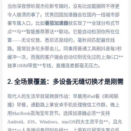
当你深夜想听周杰伦新专辑时，没有比加载圈转不停更
令人崩溃的事了。优秀回国加速器会在国内一线城市部
署专属入口，比如
番茄加速器
就实现了**全球分布式节
点**与**智能推荐算法**联动。它能自动检测你所在位
置——无论伦敦、悉尼还是纽约，毫秒间匹配最优线
路。我常驻多伦多那会儿，同事用普通工具刷抖音每5秒
缓冲一次，而我的客户端会自动切到优化过的上海G口**
独享100M带宽**专线，直播连麦都毫无压力。
2. 全场景覆盖：多设备无缝切换才是刚需
现代人的生活早就是跨屏作战：早晨用iPad看《新闻联
播》早餐，通勤路上拿安卓手机处理微信工作群，晚上
用MacBook逛淘宝年货节。选择加速器必须**支持
Android、iOS、Windows、macOS四大主流平台**，且允
许**一人多端设备同时在线**。上周有位留学生客户反