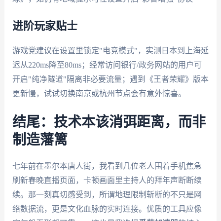
进阶玩家贴士
游戏党建议在设置里锁定"电竞模式"，实测日本到上海延
迟从220ms降至80ms；经常访问银行/政务网站的用户可
开启"纯净隧道"隔离非必要流量；遇到《王者荣耀》版本
更新慢，试试切换南京或杭州节点会有意外惊喜。
结尾：技术本该消弭距离，而非
制造藩篱
七年前在墨尔本唐人街，我看到几位老人围着手机焦急
刷新春晚直播页面，卡顿画面里主持人的拜年声断断续
续。那一刻真切感受到，所谓地理限制斩断的不只是网
络数据流，更是文化血脉的实时连接。优质的工具应像