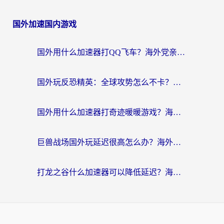
国外加速国内游戏
国外用什么加速器打QQ飞车？海外党亲测有效的国服游戏加速指南
国外玩反恐精英：全球攻势怎么不卡？老玩家亲测的加速器选择指南
国外用什么加速器打奇迹暖暖游戏？海外党国服手游畅玩全攻略（附3款热门游戏实测）
巨兽战场国外玩延迟很高怎么办？海外党亲测的国服游戏加速解决方案
打龙之谷什么加速器可以降低延迟？海外玩家亲测有效的国服加速指南