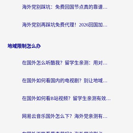
海外党别踩坑：免费回国节点真的靠谱吗？教你选对加速器无缝访问国内资源
海外党别再踩坑免费代理！2026回国加速器全攻略：从选线到避坑，无缝访问国内资源
地域限制怎么办
在国外怎么听酷我？留学生亲测：用对加速器就能畅听国内音乐听书
在国外如何看国内的电视剧？别让地域限制成为追剧路上的绊脚石
在国外如何看B站视频？留学生亲测有效的回国加速器选择指南
网易云音乐国外怎么下？海外党亲测有效的回国加速器指南