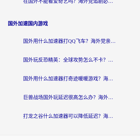
在国外不能看爱奇艺吗？海外党追剧必看的回国加速器选择指南
国外加速国内游戏
国外用什么加速器打QQ飞车？海外党亲测有效的国服游戏加速指南
国外玩反恐精英：全球攻势怎么不卡？老玩家亲测的加速器选择指南
国外用什么加速器打奇迹暖暖游戏？海外党国服手游畅玩全攻略（附3款热门游戏实测）
巨兽战场国外玩延迟很高怎么办？海外党亲测的国服游戏加速解决方案
打龙之谷什么加速器可以降低延迟？海外玩家亲测有效的国服加速指南