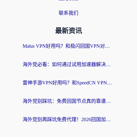
联系我们
最新资讯
Malus VPN好用吗？和极闪回国VPN对比哪个回国效果更好？海外党亲测3款加速器+避坑指南
海外党必看：如何通过试用加速器解决国内APP地区限制？附2026最新对比测评
雷神手游VPN好用吗？和SpeedCN VPN对比哪个回国效果更好？海外党亲测3款加速器+避坑指南
海外党别踩坑：免费回国节点真的靠谱吗？教你选对加速器无缝访问国内资源
海外党别再踩坑免费代理！2026回国加速器全攻略：从选线到避坑，无缝访问国内资源