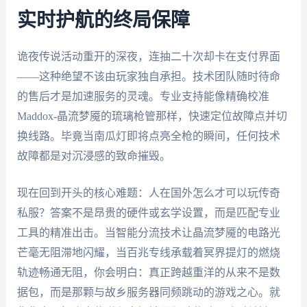
实时护航的终局保障
诡夜传说活动重开的深夜，连抽二十次却卡在支付界面
——这种绝望不该由玩家独自承担。技术团队随时待命
的售后才是加速服务的灵魂。专业支持能像精确校准
Maddox-晶流梦魇的琉璃枪管那样，快速定位故障点并切
换线路。毕竟当南瓜灯即将点亮全枪的瞬间，任何技术
故障都是对沉浸感的致命摧毁。
现在回到开头的核心难题：人在国外怎么才可以玩传奇
私服？答案不是昂贵的硬件或玄学设置，而是匹配专业
工具的精准出击。当智能分流技术让晶流梦魇的电路光
芒毫无阻滞地闪耀，当百兆专线承载着冥界提灯的燃烧
轨迹畅通无阻，你会明白：真正跨越重洋的从来不是数
据包，而是那颗与故乡服务器同频跳动的游戏之心。就