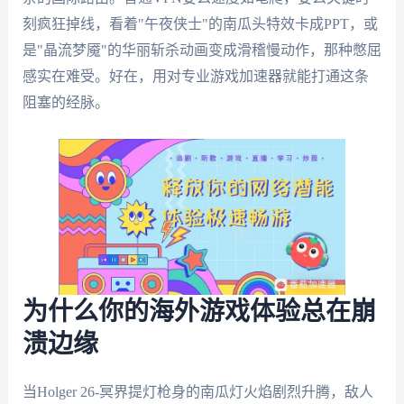
刻疯狂掉线，看着"午夜侠士"的南瓜头特效卡成PPT，或
是"晶流梦魇"的华丽斩杀动画变成滑稽慢动作，那种憋屈
感实在难受。好在，用对专业游戏加速器就能打通这条
阻塞的经脉。
为什么你的海外游戏体验总在崩
溃边缘
当Holger 26-冥界提灯枪身的南瓜灯火焰剧烈升腾，敌人