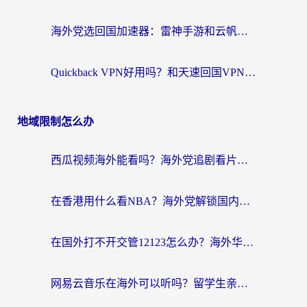
海外党选回国加速器：雷神手游和云帆哪个好？附3组对比+避坑指南
Quickback VPN好用吗？和天速回国VPN对比哪个回国效果更好？海外党必看的真实体验指南
地域限制怎么办
西瓜视频海外能看吗？海外党追剧看片的终极解决方案来了
在香港用什么看NBA？海外党解锁国内体育直播的终极攻略
在国外打不开交管12123怎么办？海外华人必看的回国加速全攻略
网易云音乐在海外可以听吗？留学生亲测有效的回国加速方案