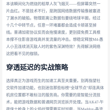
本该瞬间化为燃烧的稻草人灰飞烟灭——但屏幕突然一
片血红。不是技术不行，是跨国网络数据传输像被塞进
了漏水的破船。物理距离让数据包要绕地球半圈，经过
十几个中转节点，任意一环堵塞都会造成卡顿甚至掉
线。普通加密协议反而会拖慢速度，更别提免费工具根
本撑不住影音游戏高并发流量的冲击。想稳定释放M4-愚
人小丑连续消灭敌人时的紫色深渊特效？先得解决网络
这把看不见的枷锁。
穿透延迟的实战策略
选择真正为游戏而生的加速工具至关重要。别再指望社
交软件加速功能，也别迷信那些标榜“全球节点”却连具体
机房位置都不敢标注的服务商。你需要的是智能分流技
术，能把游戏数据和普通网页浏览拆开处理。当AK47-午
夜侠士枪身上的火焰纹理需要实时加载，当Maddox-晶流