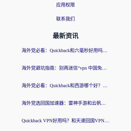
应用权限
联系我们
最新资讯
海外党必看：Quickback和六毫秒好用吗？3步选对回国加速器，无缝刷国内剧玩游戏
海外党避坑指南：别再迷信“vpn 中国免费”，选对回国加速器才能无缝刷国内资源
海外党必看：Quickback和西游哪个好？3个维度教你选对回国加速器
海外党选回国加速器：雷神手游和云帆哪个好？附3组对比+避坑指南
Quickback VPN好用吗？和天速回国VPN对比哪个回国效果更好？海外党必看的真实体验指南