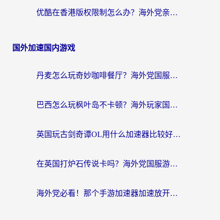
优酷在香港版权限制怎么办？海外党亲测有效的追剧加速方案
国外加速国内游戏
丹麦怎么玩奇妙咖啡餐厅？海外党国服游戏加速全攻略（附灌篮高手元气骑士实测）
巴西怎么玩枫叶岛不卡顿？海外玩家国服游戏加速器终极指南（含战双野兽领主提速秘籍）
英国玩古剑奇谭OL用什么加速器比较好？留学生亲测有效的国服游戏加速指南
在英国打炉石传说卡吗？海外党国服游戏不卡顿的终极指南
海外党必看！那个手游加速器加速放开那三国3最好？一篇解决国服游戏卡顿难题