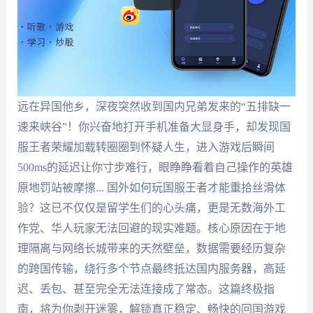
远在异国他乡，深夜突然收到国内兄弟发来的“五排缺一
速来峡谷”！你兴奋地打开手机准备大显身手，却发现国
服王者荣耀加载转圈圈到怀疑人生，进入游戏后瞬间
500ms的延迟让你寸步难行，眼睁睁看着自己操作的英雄
原地罚站被摩擦... 国外如何玩国服王者才能重拾丝滑体
验？这已不仅仅是留学生们的心头痛，更是无数海外工
作党、华人玩家无法回避的现实难题。核心原因在于地
理隔离与网络长城带来的天然壁垒，数据需要经历复杂
的跨国传输，绕行多个节点最终抵达国内服务器，高延
迟、丢包、甚至完全无法连接成了常态。这篇终极指
南，将为你剥开迷雾，解锁真正稳定、畅快的回国游戏