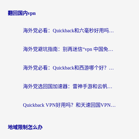
翻回国内vpn
海外党必看：Quickback和六毫秒好用吗？3步选对回国加速器，无缝刷国内剧玩游戏
海外党避坑指南：别再迷信“vpn 中国免费”，选对回国加速器才能无缝刷国内资源
海外党必看：Quickback和西游哪个好？3个维度教你选对回国加速器
海外党选回国加速器：雷神手游和云帆哪个好？附3组对比+避坑指南
Quickback VPN好用吗？和天速回国VPN对比哪个回国效果更好？海外党必看的真实体验指南
地域限制怎么办