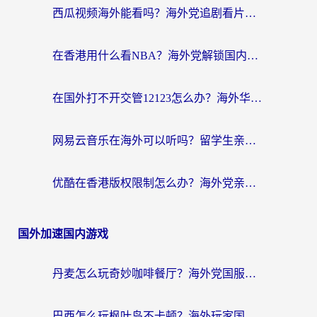
西瓜视频海外能看吗？海外党追剧看片的终极解决方案来了
在香港用什么看NBA？海外党解锁国内体育直播的终极攻略
在国外打不开交管12123怎么办？海外华人必看的回国加速全攻略
网易云音乐在海外可以听吗？留学生亲测有效的回国加速方案
优酷在香港版权限制怎么办？海外党亲测有效的追剧加速方案
国外加速国内游戏
丹麦怎么玩奇妙咖啡餐厅？海外党国服游戏加速全攻略（附灌篮高手元气骑士实测）
巴西怎么玩枫叶岛不卡顿？海外玩家国服游戏加速器终极指南（含战双野兽领主提速秘籍）