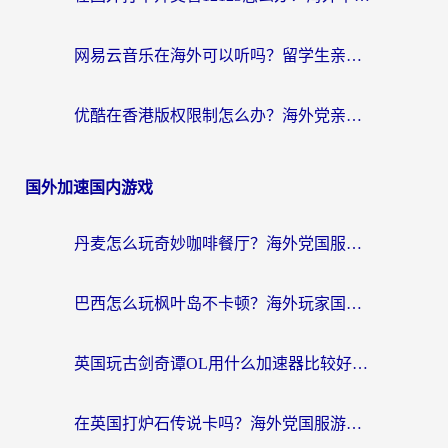
网易云音乐在海外可以听吗？留学生亲测有效的回国加速方案
优酷在香港版权限制怎么办？海外党亲测有效的追剧加速方案
国外加速国内游戏
丹麦怎么玩奇妙咖啡餐厅？海外党国服游戏加速全攻略（附灌篮高手元气骑士实测）
巴西怎么玩枫叶岛不卡顿？海外玩家国服游戏加速器终极指南（含战双野兽领主提速秘籍）
英国玩古剑奇谭OL用什么加速器比较好？留学生亲测有效的国服游戏加速指南
在英国打炉石传说卡吗？海外党国服游戏不卡顿的终极指南