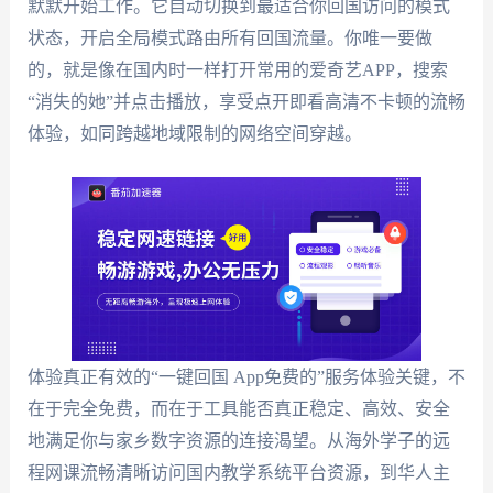
默默开始工作。它自动切换到最适合你回国访问的模式
状态，开启全局模式路由所有回国流量。你唯一要做
的，就是像在国内时一样打开常用的爱奇艺APP，搜索
“消失的她”并点击播放，享受点开即看高清不卡顿的流畅
体验，如同跨越地域限制的网络空间穿越。
体验真正有效的“一键回国 App免费的”服务体验关键，不
在于完全免费，而在于工具能否真正稳定、高效、安全
地满足你与家乡数字资源的连接渴望。从海外学子的远
程网课流畅清晰访问国内教学系统平台资源，到华人主