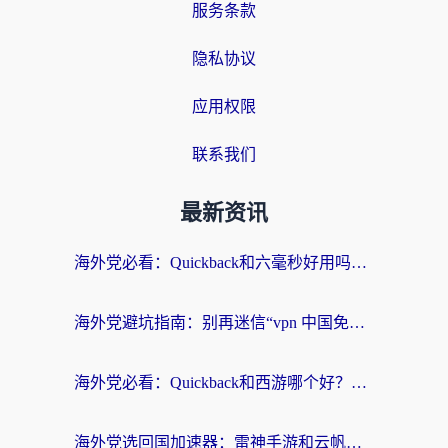
服务条款
隐私协议
应用权限
联系我们
最新资讯
海外党必看：Quickback和六毫秒好用吗？3步选对回国加速器，无缝刷国内剧玩游戏
海外党避坑指南：别再迷信“vpn 中国免费”，选对回国加速器才能无缝刷国内资源
海外党必看：Quickback和西游哪个好？3个维度教你选对回国加速器
海外党选回国加速器：雷神手游和云帆哪个好？附3组对比+避坑指南