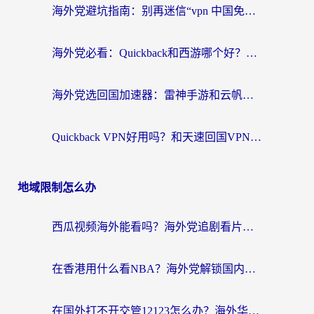
海外党避坑指南：别再迷信“vpn 中国免费”，选对回国加速器才能无缝刷国内资源
海外党必看：Quickback和西游哪个好？3个维度教你选对回国加速器
海外党选回国加速器：雷神手游和云帆哪个好？附3组对比+避坑指南
Quickback VPN好用吗？和天速回国VPN对比哪个回国效果更好？海外党必看的真实体验指南
地域限制怎么办
西瓜视频海外能看吗？海外党追剧看片的终极解决方案来了
在香港用什么看NBA？海外党解锁国内体育直播的终极攻略
在国外打不开交管12123怎么办？海外华人必看的回国加速全攻略